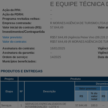
E EQUIPE TÉCNICA D
Ação do PPA:
--
Ação do PDRH:
--
Programa revitaliza velhas:
--
Empresa contratada:
R MORAES AGÊNCIA DE TURISMO LTDA (06
Valor inicial do contrato (R$):
57.644,49
Valor a
Investimentos/Contrapartida
Valor previsto:
R$57.644,49 (Agência Peixe Vivo (09.226.2
Valor do contrato:
R$57.644,49 (R MORAES AGÊNCIA DE TURI
Assinatura do contrato:
16/01/2025
Vigênci
Assinatura da garantia:
--
Vigênci
Ordem de serviço:
14/2025
Data d
Municípios beneficiados:
PRODUTOS E ENTREGAS
Projeto
Produto
Desembo
Valor previsto
Etapa
Nº
Descrição
% do
R$
valor
R$
total
SERVIÇOS ESPECIALIZADOS DE
Serviços
1
57.644,49
100.0
--
INTERMEDIAÇÃO - LOTE 4