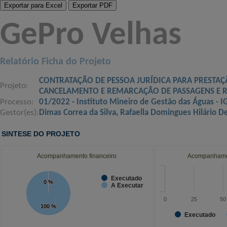
GePro Velhas
Relatório Ficha do Projeto
CONTRATAÇÃO DE PESSOA JURÍDICA PARA PRESTAÇ
Projeto:
CANCELAMENTO E REMARCAÇÃO DE PASSAGENS E R
Processo:
01/2022 - Instituto Mineiro de Gestão das Águas - 
Gestor(es):
Dimas Correa da Silva, Rafaella Domingues Hilário De
SINTESE DO PROJETO
Acompanhamento financeiro
Acompanhamen
Executado
0 %
0 %
A Executar
0
25
50
100 %
100 %
Executado